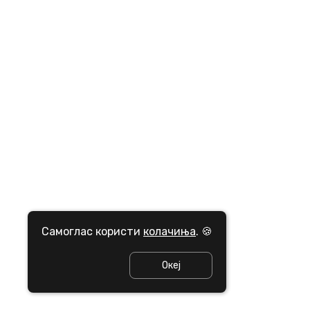
Самоглас користи
колачиња
. 🍪
Океј